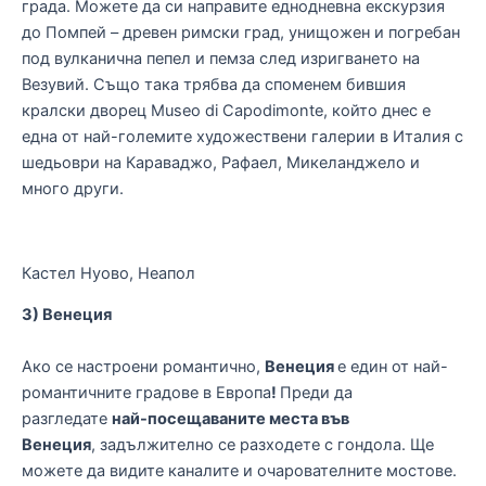
града. Можете да си направите еднодневна екскурзия
до Помпей – древен римски град, унищожен и погребан
под вулканична пепел и пемза след изригването на
Везувий. Също така трябва да споменем бившия
кралски дворец Museo di Capodimonte, който днес е
една от най-големите художествени галерии в Италия с
шедьоври на Караваджо, Рафаел, Микеланджело и
много други.
Кастел Нуово, Неапол
3) Венеция
Ако се настроени романтично,
Венеция
е един от най-
романтичните градове в Европа
!
Преди да
разгледате
най-посещаваните места във
Венеция
, задължително се разходете с гондола. Ще
можете да видите каналите и очарователните мостове.