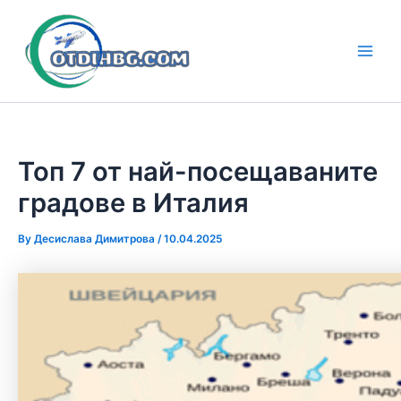
Skip
to
content
Main
Men
Топ 7 от най-посещаваните
градове в Италия
By
Десислава Димитрова
/
10.04.2025