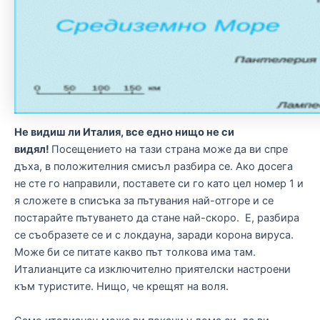
Не видиш ли Италия, все едно нищо не си
видял!
Посещението на тази страна може да ви спре
дъха, в положителния смисъл разбира се. Ако досега
не сте го направили, поставете си го като цел номер 1 и
я сложете в списъка за пътувания най-отгоре и се
постарайте пътуването да стане най-скоро. Е, разбира
се съобразете се и с локдауна, заради корона вируса.
Може би се питате какво път толкова има там.
Италианците са изключително приятелски настроени
към туристите. Нищо, че крещят на воля.