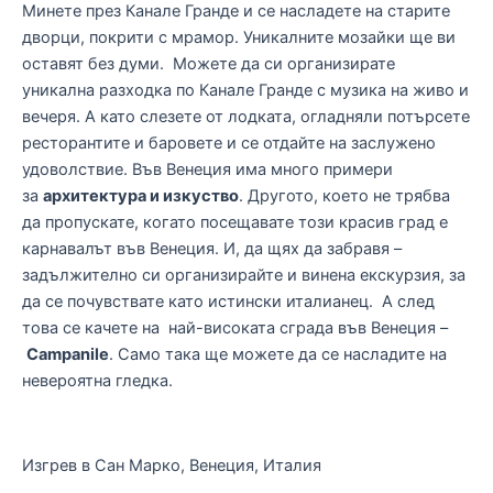
Минете през Канале Гранде и се насладете на старите
дворци, покрити с мрамор. Уникалните мозайки ще ви
оставят без думи. Можете да си организирате
уникална разходка по Канале Гранде с музика на живо и
вечеря. А като слезете от лодката, огладняли потърсете
ресторантите и баровете и се отдайте на заслужено
удоволствие. Във Венеция има много примери
за
архитектура и изкуство
. Другото, което не трябва
да пропускате, когато посещавате този красив град е
карнавалът във Венеция. И, да щях да забравя –
задължително си организирайте и винена екскурзия, за
да се почувствате като истински италианец. А след
това се качете на най-високата сграда във Венеция –
Campanile
. Само така ще можете да се насладите на
невероятна гледка.
Изгрев в Сан Марко, Венеция, Италия