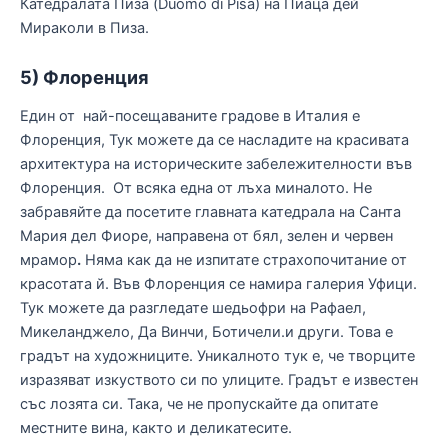
Катедралата Пиза (Duomo di Pisa) на Пиаца дей
Мираколи в Пиза.
5) Флоренция
Един от най-посещаваните градове в Италия е
Флоренция, Тук можете да се насладите на красивата
архитектура на историческите забележителности във
Флоренция. От всяка една от лъха миналото. Не
забравяйте да посетите главната катедрала на Санта
Мария дел Фиоре, направена от бял, зелен и червен
мрамор
.
Няма как да не изпитате страхопочитание от
красотата й. Във Флоренция се намира галерия Уфици.
Тук можете да разгледате шедьофри на Рафаел,
Микеланджело, Да Винчи, Ботичели.и други. Това е
градът на художниците. Уникалното тук е, че творците
изразяват изкуството си по улиците. Градът е известен
със лозята си. Така, че не пропускайте да опитате
местните вина, както и деликатесите.