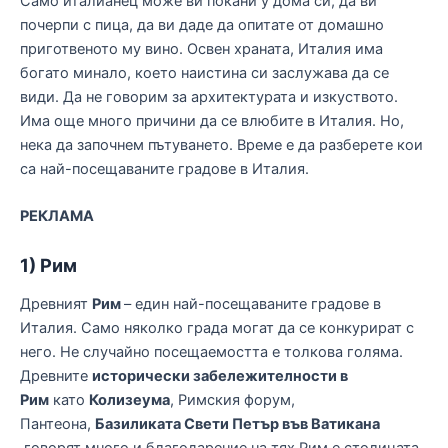
Само италианец може ви покани у дома си, да ви
почерпи с пица, да ви даде да опитате от домашно
приготвеното му вино. Освен храната, Италия има
богато минало, което наистина си заслужава да се
види. Да не говорим за архитектурата и изкуството.
Има още много причини да се влюбите в Италия. Но,
нека да започнем пътуването. Време е да разберете кои
са най-посещаваните градове в Италия.
РЕКЛАМА
1) Рим
Древният
Рим
– един най-посещаваните градове в
Италия. Само няколко града могат да се конкурират с
него. Не случайно посещаемостта е толкова голяма.
Древните
исторически забележителности в
Рим
като
Колизеума
, Римския форум,
Пантеона,
Базиликата Свети Петър във Ватикана
говорят много и благодарение на тях Рим е столицата