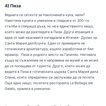
4) Пиза
Веднага се сетихте за Наклонената кула, нали?
Наистина кулата е уникална и гледката от 300-те
стълби е спираща дъха, но не е единственото нещо,
което може да разгледате в Пиза. Друга атракция е
една от най-красивите катедрали в Италия- Дуомо на
Санта Мария дел’Асунта. Един от примерите на
готическата архитектура, изцяло изработена от бял
мрамор. Пиза е родното място на Галилео. Неговата
къща за съжаление не е направена на музей и не може
да се посещава от туристи. Друго, което може да
видите в Пиза е готическата църква Санта Мария дела
Спина, която определено си заслужава да се посети.
Още едно нещо, посетете ресторанта La Bottega del
Gelato, храната е уникална.